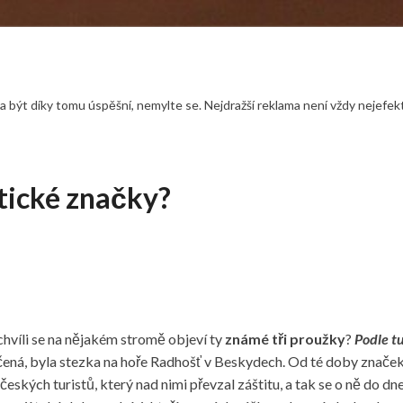
 být díky tomu úspěšní, nemylte se. Nejdražší reklama není vždy nejefek
tické značky?
 chvíli se na nějakém stromě objeví ty
známé tři proužky
?
Podle tu
ená, byla stezka na hoře Radhošť v Beskydech. Od té doby značek 
českých turistů, který nad nimi převzal záštitu, a tak se o ně do dn