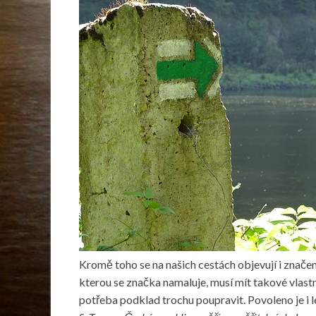
Kromě toho se na našich cestách objevují i znače
kterou se značka namaluje, musí mít takové vlastn
potřeba podklad trochu poupravit. Povoleno je i l