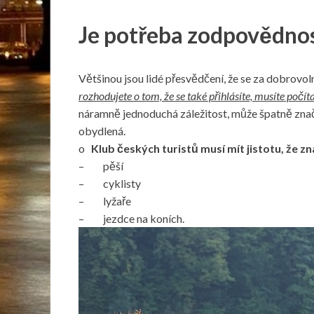
Je potřeba zodpovědno
Většinou jsou lidé přesvědčení, že se za dobrovol
rozhodujete o tom, že se také přihlásíte, musíte poč
náramně jednoduchá záležitost, může špatně znače
obydlená.
o
Klub českých turistů musí mít jistotu, že z
– pěší
– cyklisty
– lyžaře
– jezdce na koních.