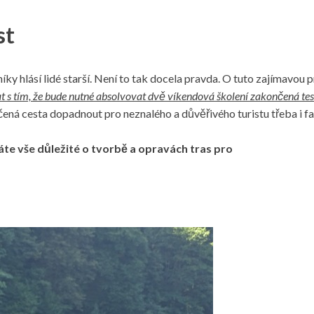
st
níky hlásí lidé starší. Není to tak docela pravda. O tuto zajímavou
ítat s tím, že bude nutné absolvovat dvě víkendová školení zakončená te
ná cesta dopadnout pro neznalého a důvěřivého turistu třeba i fat
náte vše důležité o tvorbě a opravách tras pro