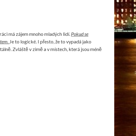
 práci má zájem mnoho mladých lidí.
Pokud se
stem.
Je to logické. I přesto, že to vypadá jako
álně. Zvláště v zimě a v místech, která jsou méně