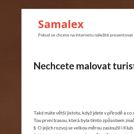
Samalex
Pokud se chcete na internetu náležitě prezentovat a
Nechcete malovat turis
Také máte větší jistotu, když jdete v přírodě a co
Tou první trasou, která byla tímto způsobem znač
§ O jejich rozvoj se velkou měrou zasloužil i Klub 