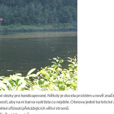
né
stezky pro handicapované.
Někdy je docela problém u nově značen
osti, aby na ní barva vydržela co nejdéle. Obnova jedné turistick
ehké oříznutí překážejících větví stromů.