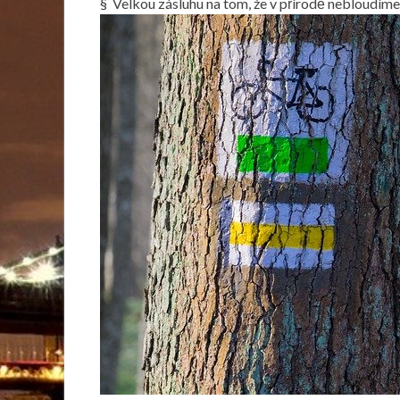
§ Velkou zásluhu na tom, že v přírodě nebloudíme,