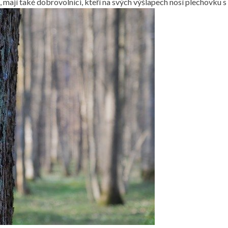
 mají také dobrovolníci, kteří na svých výšlapech nosí plechovku s