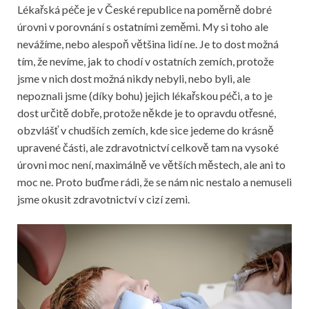
Lékařská péče je v České republice na poměrně dobré
úrovni v porovnání s ostatními zeměmi. My si toho ale
nevážíme, nebo alespoň většina lidí ne. Je to dost možná
tím, že nevíme, jak to chodí v ostatních zemích, protože
jsme v nich dost možná nikdy nebyli, nebo byli, ale
nepoznali jsme (díky bohu) jejich lékařskou péči, a to je
dost určitě dobře, protože někde je to opravdu otřesné,
obzvlášť v chudších zemích, kde sice jedeme do krásně
upravené části, ale zdravotnictví celkově tam na vysoké
úrovni moc není, maximálně ve větších městech, ale ani to
moc ne. Proto buďme rádi, že se nám nic nestalo a nemuseli
jsme okusit zdravotnictví v cizí zemi.