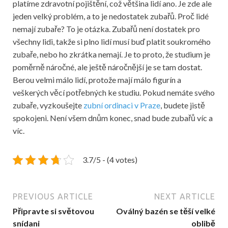
platíme zdravotní pojištění, což většina lidí ano. Je zde ale
jeden velký problém, a to je nedostatek zubařů. Proč lidé
nemají zubaře? To je otázka. Zubařů není dostatek pro
všechny lidi, takže si plno lidí musí buď platit soukromého
zubaře, nebo ho zkrátka nemají. Je to proto, že studium je
poměrně náročné, ale ještě náročnější je se tam dostat.
Berou velmi málo lidí, protože mají málo figurín a
veškerých věcí potřebných ke studiu. Pokud nemáte svého
zubaře, vyzkoušejte
zubní ordinaci v Praze
, budete jistě
spokojeni. Není všem dnům konec, snad bude zubařů víc a
víc.
3.7/5 - (4 votes)
PREVIOUS ARTICLE
NEXT ARTICLE
Připravte si světovou
Oválný bazén se těší velké
snídani
oblibě