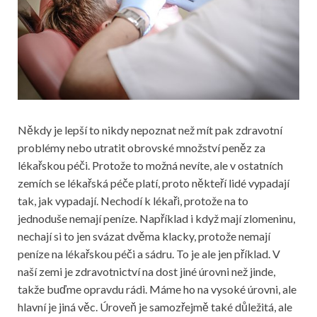
Někdy je lepší to nikdy nepoznat než mít pak zdravotní
problémy nebo utratit obrovské množství peněz za
lékařskou péči. Protože to možná nevíte, ale v ostatních
zemích se lékařská péče platí, proto někteří lidé vypadají
tak, jak vypadají. Nechodí k lékaři, protože na to
jednoduše nemají peníze. Například i když mají zlomeninu,
nechají si to jen svázat dvěma klacky, protože nemají
peníze na lékařskou péči a sádru. To je ale jen příklad. V
naší zemi je zdravotnictví na dost jiné úrovni než jinde,
takže buďme opravdu rádi. Máme ho na vysoké úrovni, ale
hlavní je jiná věc. Úroveň je samozřejmě také důležitá, ale