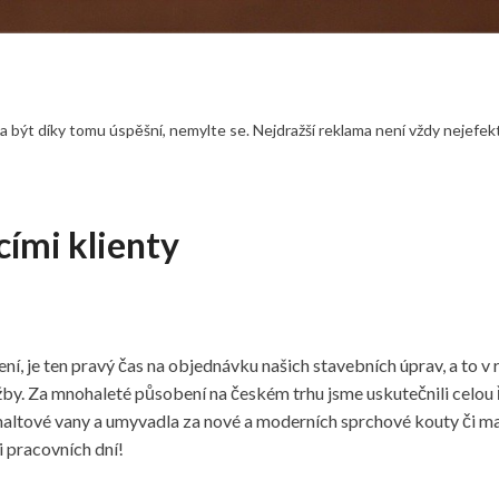
 být díky tomu úspěšní, nemylte se. Nejdražší reklama není vždy nejefek
cími klienty
ení, je ten pravý čas na objednávku našich stavebních úprav, a to v
é služby. Za mnohaleté působení na českém trhu jsme uskutečnili cel
smaltové vany a umyvadla za nové a moderních sprchové kouty či m
pracovních dní!