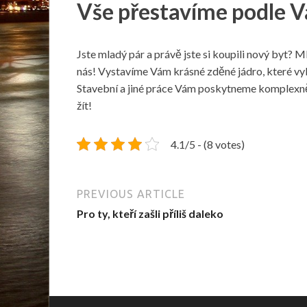
Vše přestavíme podle V
Jste mladý pár a právě jste si koupili nový byt? 
nás! Vystavíme Vám krásné zděné jádro, které vy
Stavební a jiné práce Vám poskytneme komplexně
žít!
4.1/5 - (8 votes)
PREVIOUS ARTICLE
Pro ty, kteří zašli příliš daleko