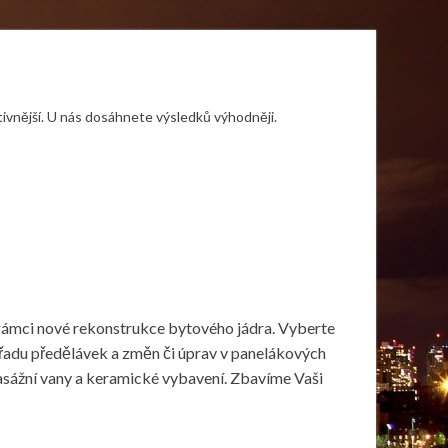
tivnější. U nás dosáhnete výsledků výhodněji.
 rámci nové
rekonstrukce bytového jádra
. Vyberte
ou řadu předělávek a změn či úprav v panelákových
asážní vany a keramické vybavení. Zbavíme Vaši