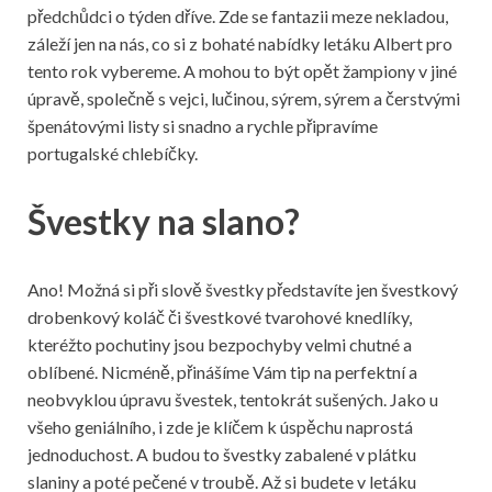
předchůdci o týden dříve. Zde se fantazii meze nekladou,
záleží jen na nás, co si z bohaté nabídky
letáku Albert
pro
tento rok vybereme. A mohou to být opět žampiony v jiné
úpravě, společně s vejci, lučinou, sýrem, sýrem a čerstvými
špenátovými listy si snadno a rychle připravíme
portugalské chlebíčky.
Švestky na slano?
Ano! Možná si při slově švestky představíte jen švestkový
drobenkový koláč či švestkové tvarohové knedlíky,
kteréžto pochutiny jsou bezpochyby velmi chutné a
oblíbené. Nicméně, přinášíme Vám tip na perfektní a
neobvyklou úpravu švestek, tentokrát sušených. Jako u
všeho geniálního, i zde je klíčem k úspěchu naprostá
jednoduchost. A budou to švestky zabalené v plátku
slaniny a poté pečené v troubě. Až si budete v letáku